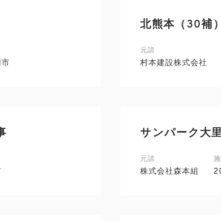
北熊本（30補
元請
岡市
村本建設株式会社
事
サンパーク大
元請
施
市
株式会社森本組
2