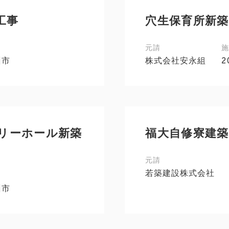
工事
穴生保育所新築
元請
施
州市
株式会社安永組
2
リーホール新築
福大自修寮建築
元請
若築建設株式会社
州市